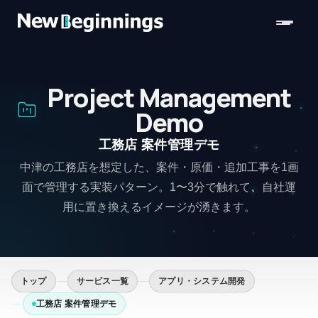
コンテンツへスキップ
Project Management
Demo
工務店 案件管理デモ
中津の工務店を想定した、案件・原価・追加工事を1画
面で管理する実装パターン。1〜3分で触れて、自社運
用に置き換えるイメージが湧きます。
トップ
サービス一覧
アプリ・システム開発
工務店 案件管理デモ