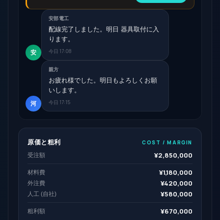
安部電工
配線完了しました。明日 器具取付に入
ります。
今日 17:08
安
親方
お疲れ様でした。明日もよろしくお願
いします。
今日 17:15
河
原価と粗利
COST / MARGIN
¥
2,850,000
受注額
¥
1,180,000
材料費
¥
420,000
外注費
¥
580,000
人工 (自社)
¥
670,000
粗利額