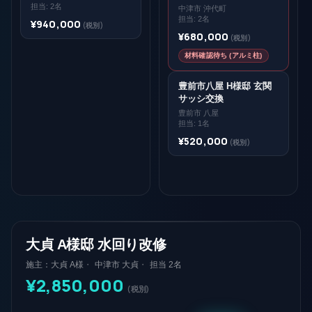
担当:
2
名
中津市 沖代町
安部電工
担当:
2
名
¥
940,000
(税別)
配線、午後から入ります。
¥
680,000
(税別)
今日 12:31
安
材料確認待ち (アルミ柱)
親方
大貞様、本日の進捗、写真3枚 共有し
豊前市八屋 H様邸 玄関
サッシ交換
ておきます。
豊前市 八屋
今日 13:50
河
担当:
1
名
¥
520,000
(税別)
施主 大貞A様
ありがとうございます。順調そうで安
心しました。
今日 14:02
大
河野棟梁
棚板の図面、確認済みました。位置は
大貞 A様邸 水回り改修
こちらでOKですか？
今日 14:18
河
施主：
大貞 A様
中津市 大貞
担当
2
名
¥
2,850,000
(税別)
親方
大貞様に最終確認します。