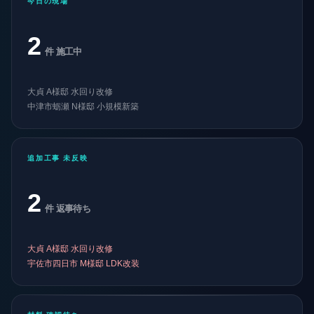
今日の現場
親方
大貞様、追加棚板 38,000円(税別) で承
2
れます。
件 施工中
昨日 09:15
河
施主 大貞A様
大貞 A様邸 水回り改修
お願いします。
中津市蛎瀬 N様邸 小規模新築
昨日 09:18
大
施主 大貞A様
追加工事 未反映
あと、天井の照明、追加で1個増やした
いです。電工さんに伝えてもらえます
か？
2
昨日 14:02
大
件 返事待ち
親方
安部さん、追加照明1個入れる方向でい
大貞 A様邸 水回り改修
けますか？
宇佐市四日市 M様邸 LDK改装
昨日 14:18
河
安部電工