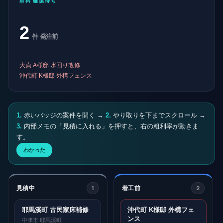
材料 確認待ち
いけます。器具は施主支給で、配線+取
付で材料 12,000円・工賃 26,000円で。
2
昨日 14:55
安
件 発注前
親方
大貞様、追加照明 38,000円(税別) で承
大貞 A様邸 水回り改修
れます。
沖代町 K様邸 外構フェンス
昨日 15:10
河
施主 大貞A様
はい、お願いします！
1.
赤いバッジの案件を開く →
2.
やり取りを下までスクロール →
昨日 15:13
大
3.
内部メモの「見積に入れる」を押すと、右の粗利率が動きま
す。
親方
今日の現場、配管 仮組み確認できまし
わかった
た。
今日 11:08
河
1
2
見積中
着工前
河野棟梁
床下断熱、明日午前で入れます。
耶馬溪町 古民家床補修
沖代町 K様邸 外構フェ
今日 12:24
河
ンス
中津市 耶馬溪町