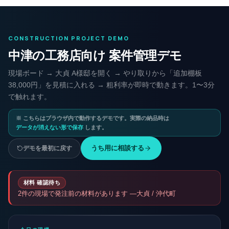
施主 大貞A様
CONSTRUCTION PROJECT DEMO
昨日来てもらった件ですが、追加で棚
中津の工務店向け 案件管理デモ
板1枚お願いできますか？
一昨日 19:42
大
現場ボード → 大貞 A様邸を開く → やり取りから「追加棚板
38,000円」を見積に入れる → 粗利率が即時で動きます。1〜3分
親方
で触れます。
了解です。確認しますね。
一昨日 19:55
河
※ こちらはブラウザ内で動作するデモです。実際の納品時は
データが消えない形で保存
します。
親方
河野棟梁、洗面横の追加棚板1枚、可能
うち用に相談する
デモを最初に戻す
ですか？
昨日 08:10
河
材料 確認待ち
河野棟梁
2
件の現場で発注前の材料があります —
大貞 / 沖代町
入れますよ。集成材の20mm厚で、材
工 38,000円(税別) で見ます。
昨日 08:32
河