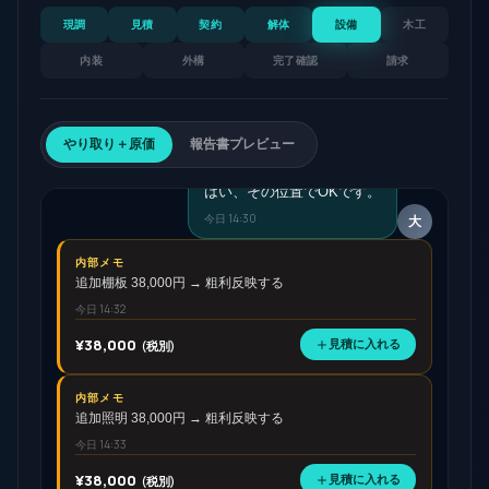
今日 14:25
河
現調
見積
契約
解体
設備
木工
親方
内装
外構
完了確認
請求
大貞様、棚板の位置、写真の通りで進
めて大丈夫でしょうか？
今日 14:26
河
やり取り＋原価
報告書プレビュー
施主 大貞A様
はい、その位置でOKです。
今日 14:30
大
内部メモ
追加棚板 38,000円 → 粗利反映する
今日 14:32
¥
38,000
(税別)
見積に入れる
内部メモ
追加照明 38,000円 → 粗利反映する
今日 14:33
¥
38,000
(税別)
見積に入れる