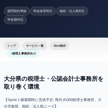
顧問契約導線
料金体系明示
相続・法人税対応
申告期FAQ
トップ
サービス一覧
Web制作
税理士事務所向け
大分県の
税理士・公認会計士事務所
を
取り巻く環境
【Sprint 1 横展開時に充填予定: 県内 約300税理士事務所、大
分市集積、相続・法人税ニーズ】