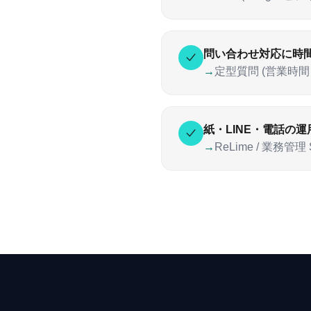
問い合わせ対応に時
→
定型質問 (営業時
紙・LINE・電話の
→
ReLime / 業