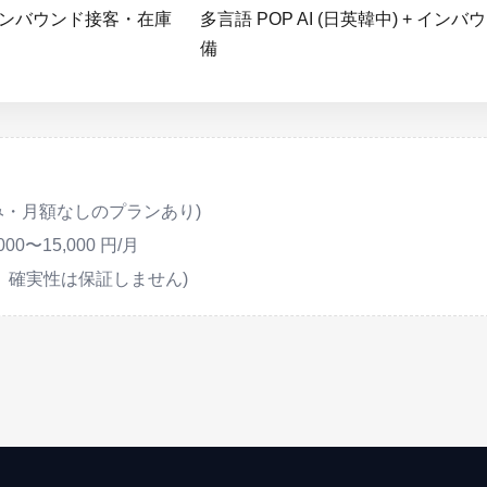
インバウンド接客・在庫
多言語 POP AI (日英韓中) + イ
備
のみ・月額なしのプランあり)
5,000〜15,000 円/月
次第。確実性は保証しません)