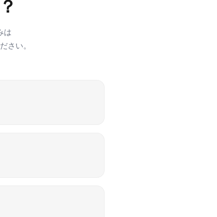
？
みは
ださい。