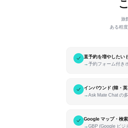
旅
ある程度
直予約を増やしたい (
→
予約フォーム付きホ
インバウンド (韓・英
→
Ask Mate Ch
Google マップ・
→
GBP (Google