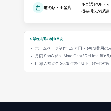
多言語 POP・
道の駅・土産店
機会損失が課題
4 業種共通の料金目安
ホームページ制作: 15 万円〜 (初期費用
月額 SaaS (Ask Mate Chat / ReLime 等): 
IT 導入補助金 2026 年枠 活用可 (条件