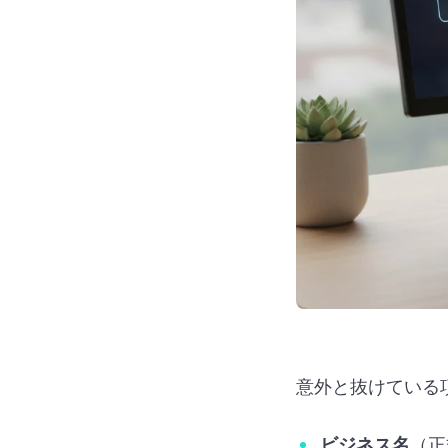
意外と抜けている
ビジネス名
（正