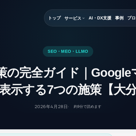
トップ
AI・DX支援
事例
プロ
サービス
SEO・MEO・LLMO
策の完全ガイド｜Googl
表示する7つの施策【大
2026年4月28日
約
9
分で読めます