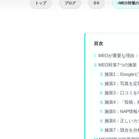
トップ
ブログ
DX
MEO対策
目次
MEOが重要な理由：
MEO対策7つの施策
施策1：Goog
施策2：写真を定
施策3：口コミを
施策4：「投稿」
施策5：NAP情
施策6：正しいカ
施策7：競合を分