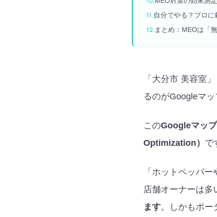
MEO対策の効果測
自分でやる？プロに
まとめ：MEOは「
「大分市 美容室
るのがGoogle
この
Googleマ
Optimization）
で
「ホットペッパーや
店舗オーナーは多
ます
。しかもポー