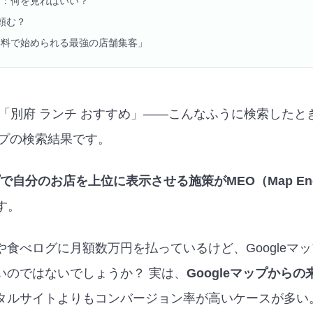
定：何を見ればいい？
頼む？
無料で始められる最強の店舗集客」
」「別府 ランチ おすすめ」——こんなふうに検索したと
マップの検索結果です。
ップで自分のお店を上位に表示させる施策がMEO（Map Eng
す。
食べログに月額数万円を払っているけど、Googleマ
いのではないでしょうか？ 実は、
Googleマップから
タルサイトよりもコンバージョン率が高いケースが多い