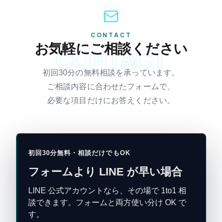
CONTACT
お気軽にご相談ください
CONTACT
初回30分の無料相談を承っています。
ご相談内容に合わせたフォームで、
必要な項目だけにお答えください。
初回30分無料・相談だけでもOK
フォームより LINE が早い場合
LINE 公式アカウントなら、その場で 1to1 相
談できます。フォームと両方使い分け OK で
す。