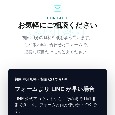
CONTACT
お気軽にご相談ください
CONTACT
初回30分の無料相談を承っています。
ご相談内容に合わせたフォームで、
必要な項目だけにお答えください。
初回30分無料・相談だけでもOK
フォームより LINE が早い場合
LINE 公式アカウントなら、その場で 1to1 相
談できます。フォームと両方使い分け OK で
す。