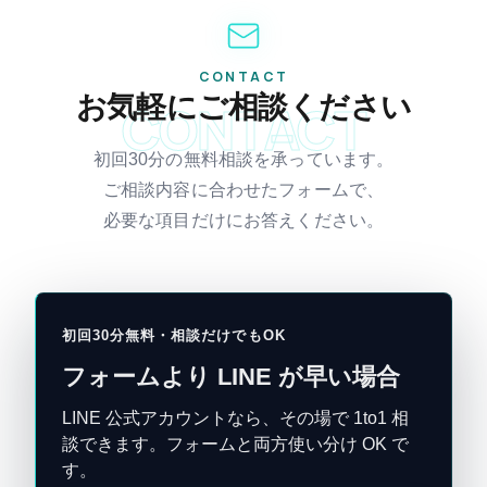
CONTACT
お気軽にご相談ください
CONTACT
初回30分の無料相談を承っています。
ご相談内容に合わせたフォームで、
必要な項目だけにお答えください。
初回30分無料・相談だけでもOK
フォームより LINE が早い場合
LINE 公式アカウントなら、その場で 1to1 相
談できます。フォームと両方使い分け OK で
す。