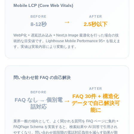
Mobile LCP (Core Web Vitals)
BEFORE
AFTER
→
8-12秒
2.5秒以下
WebP化 + 遅延読み込み + Next.js Image 最適化を行った場合の技
術的な目安値です。Lighthouse Mobile Performance 95+ を狙えま
す。実値は実装内容により変動します。
問い合わせ前 FAQ の自己解決
AFTER
BEFORE
FAQ 30件 + 構造化
→
FAQ なし → 個別電
データで自己解決可
話対応
能に
業界一般の傾向として、よく聞かれる質問を FAQ ページに集約 +
FAQPage Schema を実装すると、検索結果や AI 回答で引用され
やすくなり、問い合わせ前段階の電話対応負担を減らす効果が期