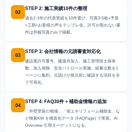
STEP 2: 施工実績10件の整理
02
過去2-3年の代表実績を10件選び、写真3-5枚+予算
+工期+お客様の声をテンプレ化。許可が取れない案
件は外観写真のみで掲載。
STEP 3: 会社情報の元請審査対応化
03
建設業許可番号、建退共加入、施工管理技士保有
数、加入保険、安全パトロール実施、経審点数を1
ページに集約。元請けが発注前に確認する項目を全
て可視化。
STEP 4: FAQ30件 + 補助金情報の追加
04
「外壁塗装の相場」「省エネリフォーム補助金」な
ど検索KW を構造化データ (FAQPage) で実装。AI
Overview 引用ターゲットになる。