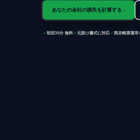
あなたの会社の損失を計算する
↓
✓
初回30分 無料
✓
元請け書式に対応
✓
既存帳票運用